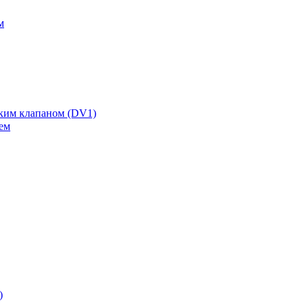
м
ским клапаном (DV1)
ем
)