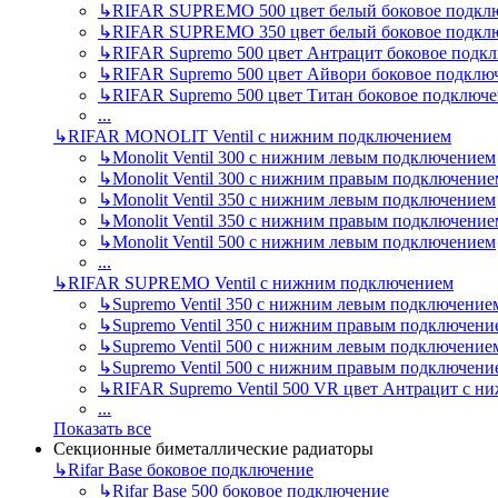
↳
RIFAR SUPREMO 500 цвет белый боковое подкл
↳
RIFAR SUPREMO 350 цвет белый боковое подкл
↳
RIFAR Supremo 500 цвет Антрацит боковое подк
↳
RIFAR Supremo 500 цвет Айвори боковое подклю
↳
RIFAR Supremo 500 цвет Титан боковое подключ
...
↳
RIFAR MONOLIT Ventil с нижним подключением
↳
Monolit Ventil 300 с нижним левым подключением
↳
Monolit Ventil 300 с нижним правым подключение
↳
Monolit Ventil 350 с нижним левым подключением
↳
Monolit Ventil 350 с нижним правым подключение
↳
Monolit Ventil 500 с нижним левым подключением
...
↳
RIFAR SUPREMO Ventil с нижним подключением
↳
Supremo Ventil 350 с нижним левым подключение
↳
Supremo Ventil 350 с нижним правым подключени
↳
Supremo Ventil 500 с нижним левым подключение
↳
Supremo Ventil 500 с нижним правым подключени
↳
RIFAR Supremo Ventil 500 VR цвет Антрацит с 
...
Показать все
Секционные биметаллические радиаторы
↳
Rifar Base боковое подключение
↳
Rifar Base 500 боковое подключение