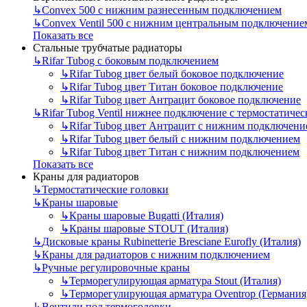
↳
Convex 500 с нижним разнесенным подключением
↳
Convex Ventil 500 с нижним центральным подключение
Показать все
Стальные трубчатые радиаторы
↳
Rifar Tubog с боковым подключением
↳
Rifar Tubog цвет белый боковое подключение
↳
Rifar Tubog цвет Титан боковое подключение
↳
Rifar Tubog цвет Антрацит боковое подключение
↳
Rifar Tubog Ventil нижнее подключение с термостатиче
↳
Rifar Tubog цвет Антрацит с нижним подключени
↳
Rifar Tubog цвет белый с нижним подключением
↳
Rifar Tubog цвет Титан с нижним подключением
Показать все
Краны для радиаторов
↳
Термостатические головки
↳
Краны шаровые
↳
Краны шаровые Bugatti (Италия)
↳
Краны шаровые STOUT (Италия)
↳
Дисковые краны Rubinetterie Bresciane Eurofly (Италия)
↳
Краны для радиаторов с нижним подключением
↳
Ручные регулировочные краны
↳
Терморегулирующая арматура Stout (Италия)
↳
Терморегулирующая арматура Oventrop (Германия
↳
Вентили под термоголовки