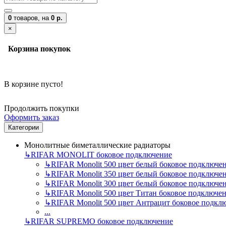
0
товаров,
на
0 р.
×
Корзина покупок
В корзине пусто!
Продолжить покупки
Оформить заказ
Категории
Монолитные биметаллические радиаторы
↳
RIFAR MONOLIT боковое подключение
↳
RIFAR Monolit 500 цвет белый боковое подключе
↳
RIFAR Monolit 350 цвет белый боковое подключе
↳
RIFAR Monolit 300 цвет белый боковое подключе
↳
RIFAR Monolit 500 цвет Титан боковое подключе
↳
RIFAR Monolit 500 цвет Антрацит боковое подкл
...
↳
RIFAR SUPREMO боковое подключение