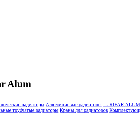
r Alum
лические радиаторы
Алюминиевые радиаторы
- RIFAR ALUM 
льные трубчатые радиаторы
Краны для радиаторов
Комплектующи