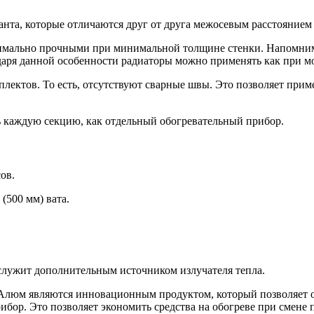
нта, которые отличаются друг от друга межосевым расстоянием –
имально прочными при минимальной толщине стенки. Напомним, 
годаря данной особенности радиаторы можно применять как при 
ктов. То есть, отсутствуют сварные швы. Это позволяет приме
ь каждую секцию, как отдельный обогревательный прибор.
ов.
(500 мм) вата.
 служит дополнительным источником излучателя тепла.
люм являются инновационным продуктом, который позволяет о
ибор. Это позволяет экономить средства на обогреве при смене