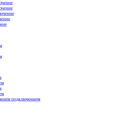
ючение
ючение
лючение
чение
ение
м
м
м
ем
м
ем
нижним подключением