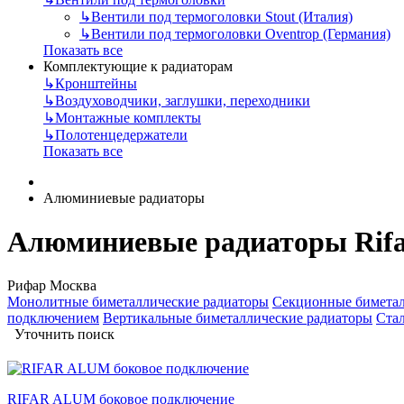
↳
Вентили под термоголовки Stout (Италия)
↳
Вентили под термоголовки Oventrop (Германия)
Показать все
Комплектующие к радиаторам
↳
Кронштейны
↳
Воздуховодчики, заглушки, переходники
↳
Монтажные комплекты
↳
Полотенцедержатели
Показать все
Алюминиевые радиаторы
Алюминиевые радиаторы Rifa
Рифар Москва
Монолитные биметаллические радиаторы
Секционные биметал
подключением
Вертикальные биметаллические радиаторы
Ста
Уточнить поиск
RIFAR ALUM боковое подключение