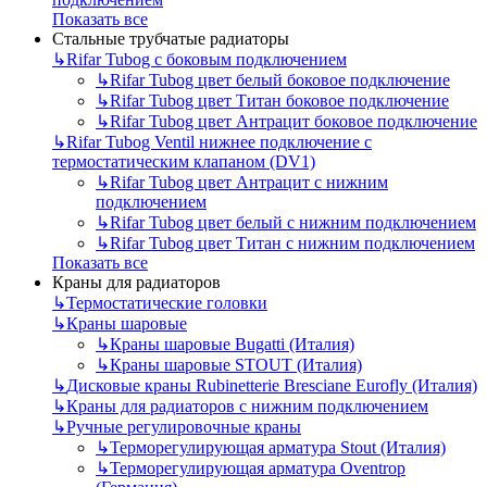
Показать все
Стальные трубчатые радиаторы
↳
Rifar Tubog с боковым подключением
↳
Rifar Tubog цвет белый боковое подключение
↳
Rifar Tubog цвет Титан боковое подключение
↳
Rifar Tubog цвет Антрацит боковое подключение
↳
Rifar Tubog Ventil нижнее подключение с
термостатическим клапаном (DV1)
↳
Rifar Tubog цвет Антрацит с нижним
подключением
↳
Rifar Tubog цвет белый с нижним подключением
↳
Rifar Tubog цвет Титан с нижним подключением
Показать все
Краны для радиаторов
↳
Термостатические головки
↳
Краны шаровые
↳
Краны шаровые Bugatti (Италия)
↳
Краны шаровые STOUT (Италия)
↳
Дисковые краны Rubinetterie Bresciane Eurofly (Италия)
↳
Краны для радиаторов с нижним подключением
↳
Ручные регулировочные краны
↳
Терморегулирующая арматура Stout (Италия)
↳
Терморегулирующая арматура Oventrop