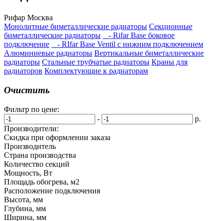
Рифар Москва
Монолитные биметаллические радиаторы
Секционные
биметаллические радиаторы
- Rifar Base боковое
подключение
- RIfar Base Ventil с нижним подключением
Алюминиевые радиаторы
Вертикальные биметаллические
радиаторы
Стальные трубчатые радиаторы
Краны для
радиаторов
Комплектующие к радиаторам
Очистить
Фильтр по цене:
-
р.
Производители:
Скидка при оформлении заказа
Производитель
Страна производства
Количество секций
Мощность, Вт
Площадь обогрева, м2
Расположение подключения
Высота, мм
Глубина, мм
Ширина, мм