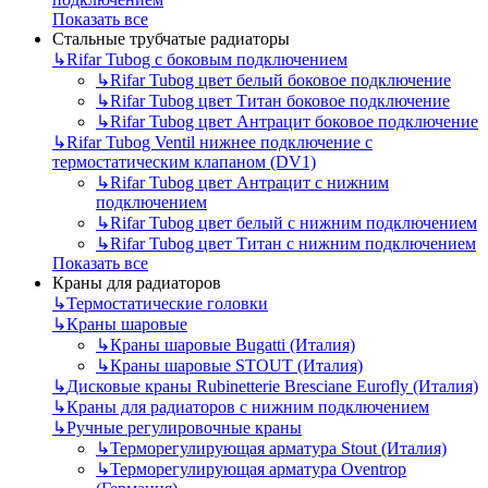
Показать все
Стальные трубчатые радиаторы
↳
Rifar Tubog с боковым подключением
↳
Rifar Tubog цвет белый боковое подключение
↳
Rifar Tubog цвет Титан боковое подключение
↳
Rifar Tubog цвет Антрацит боковое подключение
↳
Rifar Tubog Ventil нижнее подключение с
термостатическим клапаном (DV1)
↳
Rifar Tubog цвет Антрацит с нижним
подключением
↳
Rifar Tubog цвет белый с нижним подключением
↳
Rifar Tubog цвет Титан с нижним подключением
Показать все
Краны для радиаторов
↳
Термостатические головки
↳
Краны шаровые
↳
Краны шаровые Bugatti (Италия)
↳
Краны шаровые STOUT (Италия)
↳
Дисковые краны Rubinetterie Bresciane Eurofly (Италия)
↳
Краны для радиаторов с нижним подключением
↳
Ручные регулировочные краны
↳
Терморегулирующая арматура Stout (Италия)
↳
Терморегулирующая арматура Oventrop