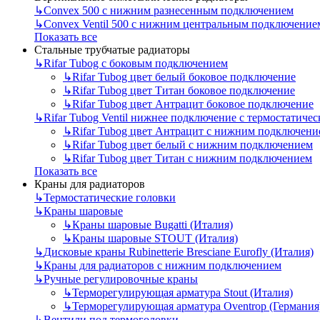
↳
Convex 500 с нижним разнесенным подключением
↳
Convex Ventil 500 с нижним центральным подключение
Показать все
Стальные трубчатые радиаторы
↳
Rifar Tubog с боковым подключением
↳
Rifar Tubog цвет белый боковое подключение
↳
Rifar Tubog цвет Титан боковое подключение
↳
Rifar Tubog цвет Антрацит боковое подключение
↳
Rifar Tubog Ventil нижнее подключение с термостатиче
↳
Rifar Tubog цвет Антрацит с нижним подключени
↳
Rifar Tubog цвет белый с нижним подключением
↳
Rifar Tubog цвет Титан с нижним подключением
Показать все
Краны для радиаторов
↳
Термостатические головки
↳
Краны шаровые
↳
Краны шаровые Bugatti (Италия)
↳
Краны шаровые STOUT (Италия)
↳
Дисковые краны Rubinetterie Bresciane Eurofly (Италия)
↳
Краны для радиаторов с нижним подключением
↳
Ручные регулировочные краны
↳
Терморегулирующая арматура Stout (Италия)
↳
Терморегулирующая арматура Oventrop (Германия
↳
Вентили под термоголовки