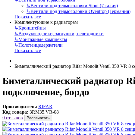
↳
Вентили под термоголовки Stout (Италия)
↳
Вентили под термоголовки Oventrop (Германия)
Показать все
Комплектующие к радиаторам
↳
Кронштейны
↳
Воздуховодчики, заглушки, переходники
↳
Монтажные комплекты
↳
Полотенцедержатели
Показать все
Биметаллический радиатор Rifar Monolit Ventil 350 VR 8
Биметаллический радиатор Rif
подключение, бордо
Производитель:
RIFAR
Код товара:
3RM35.VR-08
0 отзывов
Распечатать