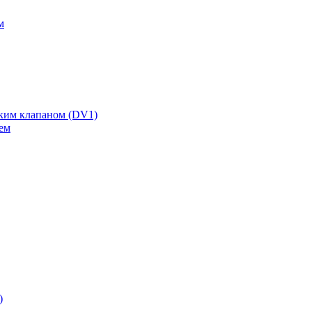
м
ским клапаном (DV1)
ем
)