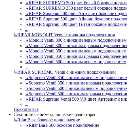
↳
RIFAR SUPREMO 500 цвет белый боковое подкл
↳
RIFAR SUPREMO 350 цвет белый боковое подкл
↳
RIFAR Supremo 500 цвет Антрацит боковое подк
↳
RIFAR Supremo 500 цвет Айвори боковое подклю
↳
RIFAR Supremo 500 цвет Титан боковое подключ
...
↳
RIFAR MONOLIT Ventil с нижним подключением
↳
Monolit Ventil 300 с нижним левым подключением
↳
Monolit Ventil 300 с нижним правым подключение
↳
Monolit Ventil 350 с нижним левым подключением
↳
Monolit Ventil 350 с нижним правым подключение
↳
Monolit Ventil 500 с нижним левым подключением
...
↳
RIFAR SUPREMO Ventil с нижним подключением
↳
Supremo Ventil 350 с нижним левым подключение
↳
Supremo Ventil 350 с нижним правым подключени
↳
Supremo Ventil 500 с нижним левым подключение
↳
Supremo Ventil 500 с нижним правым подключени
↳
RIFAR Supremo Ventil 500 VR цвет Антрацит с 
...
Показать все
Секционные биметаллические радиаторы
↳
Rifar Base боковое подключение
↳
Rifar Base 500 боковое подключение