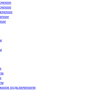
ючение
ючение
лючение
чение
ение
м
м
м
ем
м
ем
нижним подключением