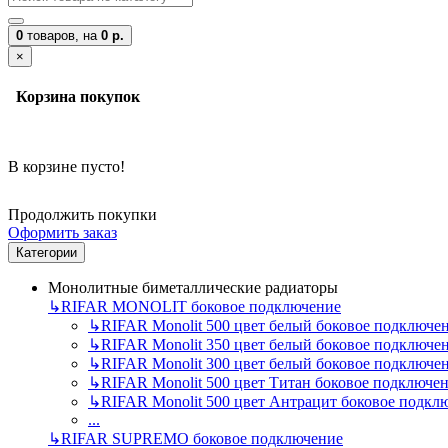
0
товаров,
на
0 р.
×
Корзина покупок
В корзине пусто!
Продолжить покупки
Оформить заказ
Категории
Монолитные биметаллические радиаторы
↳
RIFAR MONOLIT боковое подключение
↳
RIFAR Monolit 500 цвет белый боковое подключе
↳
RIFAR Monolit 350 цвет белый боковое подключе
↳
RIFAR Monolit 300 цвет белый боковое подключе
↳
RIFAR Monolit 500 цвет Титан боковое подключе
↳
RIFAR Monolit 500 цвет Антрацит боковое подкл
...
↳
RIFAR SUPREMO боковое подключение