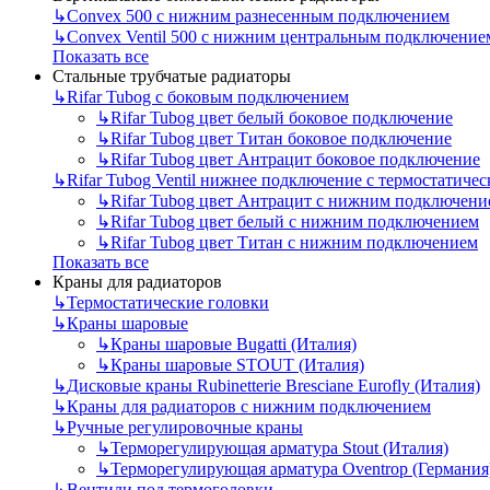
↳
Convex 500 с нижним разнесенным подключением
↳
Convex Ventil 500 с нижним центральным подключение
Показать все
Стальные трубчатые радиаторы
↳
Rifar Tubog с боковым подключением
↳
Rifar Tubog цвет белый боковое подключение
↳
Rifar Tubog цвет Титан боковое подключение
↳
Rifar Tubog цвет Антрацит боковое подключение
↳
Rifar Tubog Ventil нижнее подключение с термостатиче
↳
Rifar Tubog цвет Антрацит с нижним подключени
↳
Rifar Tubog цвет белый с нижним подключением
↳
Rifar Tubog цвет Титан с нижним подключением
Показать все
Краны для радиаторов
↳
Термостатические головки
↳
Краны шаровые
↳
Краны шаровые Bugatti (Италия)
↳
Краны шаровые STOUT (Италия)
↳
Дисковые краны Rubinetterie Bresciane Eurofly (Италия)
↳
Краны для радиаторов с нижним подключением
↳
Ручные регулировочные краны
↳
Терморегулирующая арматура Stout (Италия)
↳
Терморегулирующая арматура Oventrop (Германия
↳
Вентили под термоголовки