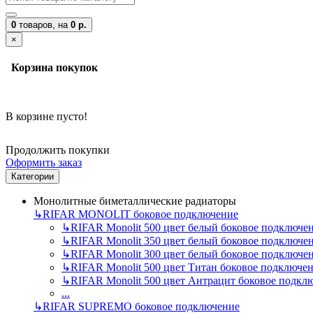
0
товаров,
на
0 р.
×
Корзина покупок
В корзине пусто!
Продолжить покупки
Оформить заказ
Категории
Монолитные биметаллические радиаторы
↳
RIFAR MONOLIT боковое подключение
↳
RIFAR Monolit 500 цвет белый боковое подключе
↳
RIFAR Monolit 350 цвет белый боковое подключе
↳
RIFAR Monolit 300 цвет белый боковое подключе
↳
RIFAR Monolit 500 цвет Титан боковое подключе
↳
RIFAR Monolit 500 цвет Антрацит боковое подкл
...
↳
RIFAR SUPREMO боковое подключение