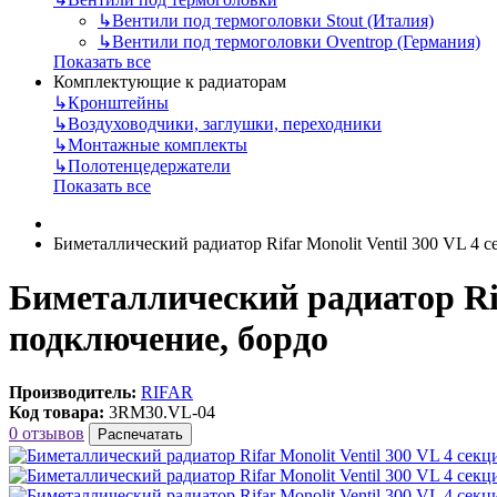
↳
Вентили под термоголовки Stout (Италия)
↳
Вентили под термоголовки Oventrop (Германия)
Показать все
Комплектующие к радиаторам
↳
Кронштейны
↳
Воздуховодчики, заглушки, переходники
↳
Монтажные комплекты
↳
Полотенцедержатели
Показать все
Биметаллический радиатор Rifar Monolit Ventil 300 VL 4 
Биметаллический радиатор Rifa
подключение, бордо
Производитель:
RIFAR
Код товара:
3RM30.VL-04
0 отзывов
Распечатать