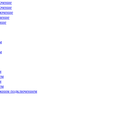
ючение
ючение
лючение
чение
ение
м
м
м
ем
м
ем
нижним подключением