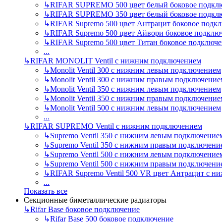
↳
RIFAR SUPREMO 500 цвет белый боковое подкл
↳
RIFAR SUPREMO 350 цвет белый боковое подкл
↳
RIFAR Supremo 500 цвет Антрацит боковое подк
↳
RIFAR Supremo 500 цвет Айвори боковое подклю
↳
RIFAR Supremo 500 цвет Титан боковое подключ
...
↳
RIFAR MONOLIT Ventil с нижним подключением
↳
Monolit Ventil 300 с нижним левым подключением
↳
Monolit Ventil 300 с нижним правым подключение
↳
Monolit Ventil 350 с нижним левым подключением
↳
Monolit Ventil 350 с нижним правым подключение
↳
Monolit Ventil 500 с нижним левым подключением
...
↳
RIFAR SUPREMO Ventil с нижним подключением
↳
Supremo Ventil 350 с нижним левым подключение
↳
Supremo Ventil 350 с нижним правым подключени
↳
Supremo Ventil 500 с нижним левым подключение
↳
Supremo Ventil 500 с нижним правым подключени
↳
RIFAR Supremo Ventil 500 VR цвет Антрацит с 
...
Показать все
Секционные биметаллические радиаторы
↳
Rifar Base боковое подключение
↳
Rifar Base 500 боковое подключение