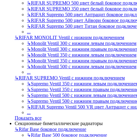
↳
RIFAR SUPREMO 500 цвет белый боковое подкл
↳
RIFAR SUPREMO 350 цвет белый боковое подкл
↳
RIFAR Supremo 500 цвет Антрацит боковое подк
↳
RIFAR Supremo 500 цвет Айвори боковое подклю
↳
RIFAR Supremo 500 цвет Титан боковое подключ
...
↳
RIFAR MONOLIT Ventil с нижним подключением
↳
Monolit Ventil 300 с нижним левым подключением
↳
Monolit Ventil 300 с нижним правым подключение
↳
Monolit Ventil 350 с нижним левым подключением
↳
Monolit Ventil 350 с нижним правым подключение
↳
Monolit Ventil 500 с нижним левым подключением
...
↳
RIFAR SUPREMO Ventil с нижним подключением
↳
Supremo Ventil 350 с нижним левым подключение
↳
Supremo Ventil 350 с нижним правым подключени
↳
Supremo Ventil 500 с нижним левым подключение
↳
Supremo Ventil 500 с нижним правым подключени
↳
RIFAR Supremo Ventil 500 VR цвет Антрацит с 
...
Показать все
Секционные биметаллические радиаторы
↳
Rifar Base боковое подключение
↳
Rifar Base 500 боковое подключение