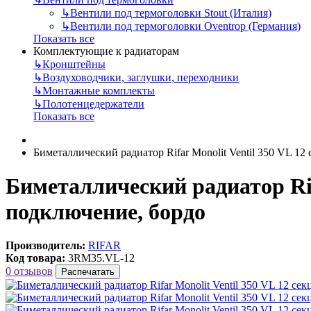
↳
Вентили под термоголовки Stout (Италия)
↳
Вентили под термоголовки Oventrop (Германия)
Показать все
Комплектующие к радиаторам
↳
Кронштейны
↳
Воздуховодчики, заглушки, переходники
↳
Монтажные комплекты
↳
Полотенцедержатели
Показать все
Биметаллический радиатор Rifar Monolit Ventil 350 VL 1
Биметаллический радиатор Rifa
подключение, бордо
Производитель:
RIFAR
Код товара:
3RM35.VL-12
0 отзывов
Распечатать