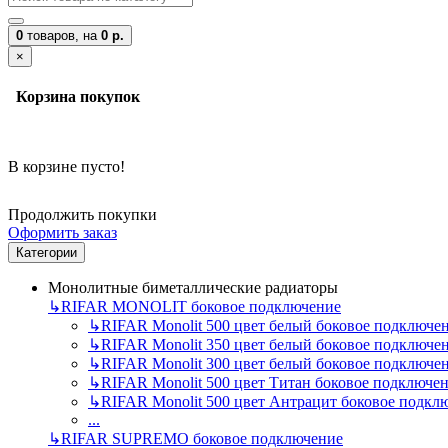
0
товаров,
на
0 р.
×
Корзина покупок
В корзине пусто!
Продолжить покупки
Оформить заказ
Категории
Монолитные биметаллические радиаторы
↳
RIFAR MONOLIT боковое подключение
↳
RIFAR Monolit 500 цвет белый боковое подключе
↳
RIFAR Monolit 350 цвет белый боковое подключе
↳
RIFAR Monolit 300 цвет белый боковое подключе
↳
RIFAR Monolit 500 цвет Титан боковое подключе
↳
RIFAR Monolit 500 цвет Антрацит боковое подкл
...
↳
RIFAR SUPREMO боковое подключение