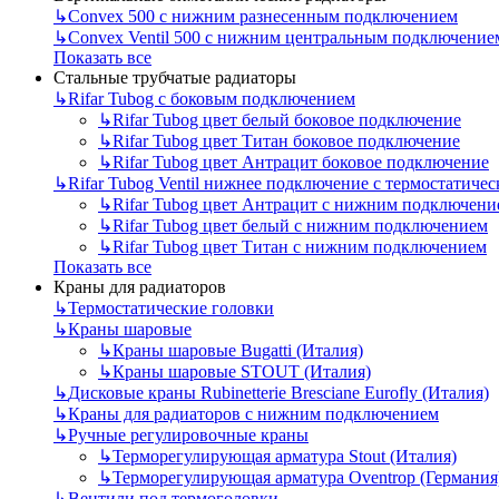
↳
Convex 500 с нижним разнесенным подключением
↳
Convex Ventil 500 с нижним центральным подключение
Показать все
Стальные трубчатые радиаторы
↳
Rifar Tubog с боковым подключением
↳
Rifar Tubog цвет белый боковое подключение
↳
Rifar Tubog цвет Титан боковое подключение
↳
Rifar Tubog цвет Антрацит боковое подключение
↳
Rifar Tubog Ventil нижнее подключение с термостатиче
↳
Rifar Tubog цвет Антрацит с нижним подключени
↳
Rifar Tubog цвет белый с нижним подключением
↳
Rifar Tubog цвет Титан с нижним подключением
Показать все
Краны для радиаторов
↳
Термостатические головки
↳
Краны шаровые
↳
Краны шаровые Bugatti (Италия)
↳
Краны шаровые STOUT (Италия)
↳
Дисковые краны Rubinetterie Bresciane Eurofly (Италия)
↳
Краны для радиаторов с нижним подключением
↳
Ручные регулировочные краны
↳
Терморегулирующая арматура Stout (Италия)
↳
Терморегулирующая арматура Oventrop (Германия
↳
Вентили под термоголовки