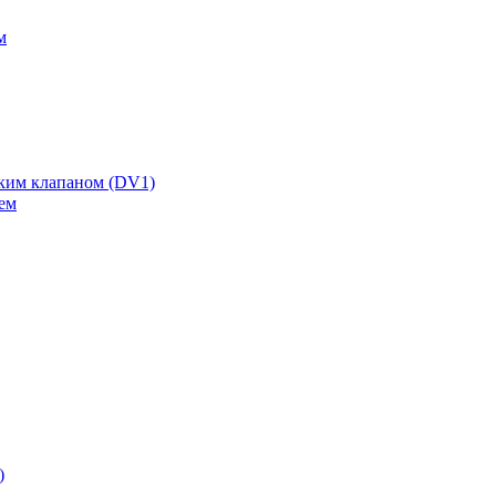
м
ским клапаном (DV1)
ем
)