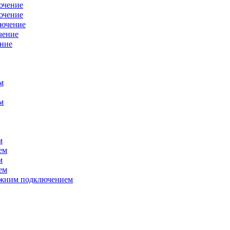
ючение
ючение
лючение
чение
ение
м
м
м
ем
м
ем
нижним подключением