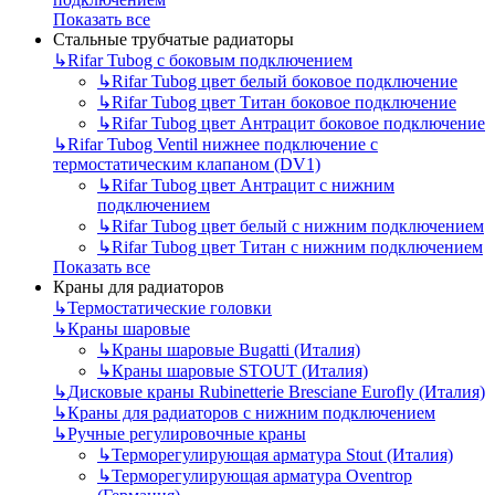
Показать все
Стальные трубчатые радиаторы
↳
Rifar Tubog с боковым подключением
↳
Rifar Tubog цвет белый боковое подключение
↳
Rifar Tubog цвет Титан боковое подключение
↳
Rifar Tubog цвет Антрацит боковое подключение
↳
Rifar Tubog Ventil нижнее подключение с
термостатическим клапаном (DV1)
↳
Rifar Tubog цвет Антрацит с нижним
подключением
↳
Rifar Tubog цвет белый с нижним подключением
↳
Rifar Tubog цвет Титан с нижним подключением
Показать все
Краны для радиаторов
↳
Термостатические головки
↳
Краны шаровые
↳
Краны шаровые Bugatti (Италия)
↳
Краны шаровые STOUT (Италия)
↳
Дисковые краны Rubinetterie Bresciane Eurofly (Италия)
↳
Краны для радиаторов с нижним подключением
↳
Ручные регулировочные краны
↳
Терморегулирующая арматура Stout (Италия)
↳
Терморегулирующая арматура Oventrop