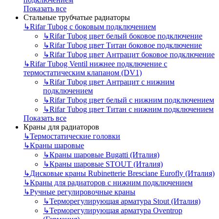
Показать все
Стальные трубчатые радиаторы
↳
Rifar Tubog с боковым подключением
↳
Rifar Tubog цвет белый боковое подключение
↳
Rifar Tubog цвет Титан боковое подключение
↳
Rifar Tubog цвет Антрацит боковое подключение
↳
Rifar Tubog Ventil нижнее подключение с
термостатическим клапаном (DV1)
↳
Rifar Tubog цвет Антрацит с нижним
подключением
↳
Rifar Tubog цвет белый с нижним подключением
↳
Rifar Tubog цвет Титан с нижним подключением
Показать все
Краны для радиаторов
↳
Термостатические головки
↳
Краны шаровые
↳
Краны шаровые Bugatti (Италия)
↳
Краны шаровые STOUT (Италия)
↳
Дисковые краны Rubinetterie Bresciane Eurofly (Италия)
↳
Краны для радиаторов с нижним подключением
↳
Ручные регулировочные краны
↳
Терморегулирующая арматура Stout (Италия)
↳
Терморегулирующая арматура Oventrop