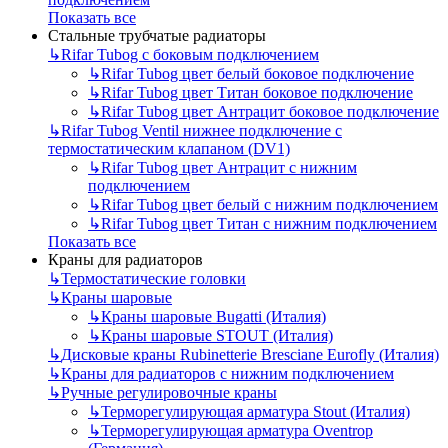
Показать все
Стальные трубчатые радиаторы
↳
Rifar Tubog с боковым подключением
↳
Rifar Tubog цвет белый боковое подключение
↳
Rifar Tubog цвет Титан боковое подключение
↳
Rifar Tubog цвет Антрацит боковое подключение
↳
Rifar Tubog Ventil нижнее подключение с
термостатическим клапаном (DV1)
↳
Rifar Tubog цвет Антрацит с нижним
подключением
↳
Rifar Tubog цвет белый с нижним подключением
↳
Rifar Tubog цвет Титан с нижним подключением
Показать все
Краны для радиаторов
↳
Термостатические головки
↳
Краны шаровые
↳
Краны шаровые Bugatti (Италия)
↳
Краны шаровые STOUT (Италия)
↳
Дисковые краны Rubinetterie Bresciane Eurofly (Италия)
↳
Краны для радиаторов с нижним подключением
↳
Ручные регулировочные краны
↳
Терморегулирующая арматура Stout (Италия)
↳
Терморегулирующая арматура Oventrop