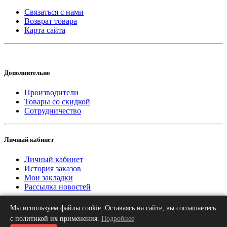
Связаться с нами
Возврат товара
Карта сайта
Дополнительно
Производители
Товары со скидкой
Сотрудничество
Личный кабинет
Личный кабинет
История заказов
Мои закладки
Рассылка новостей
Мы используем файлы cookie. Оставаясь на сайте, вы соглашаетесь
2013-2026 © «Рифар Москва»
О нас
Оплата
Доставка
Контакты
с политикой их применения.
Подробнее