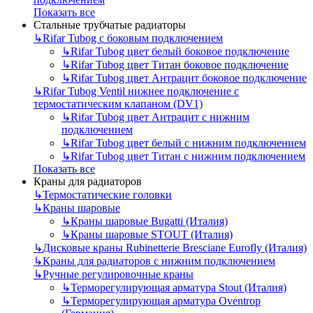
Показать все
Стальные трубчатые радиаторы
↳
Rifar Tubog с боковым подключением
↳
Rifar Tubog цвет белый боковое подключение
↳
Rifar Tubog цвет Титан боковое подключение
↳
Rifar Tubog цвет Антрацит боковое подключение
↳
Rifar Tubog Ventil нижнее подключение с
термостатическим клапаном (DV1)
↳
Rifar Tubog цвет Антрацит с нижним
подключением
↳
Rifar Tubog цвет белый с нижним подключением
↳
Rifar Tubog цвет Титан с нижним подключением
Показать все
Краны для радиаторов
↳
Термостатические головки
↳
Краны шаровые
↳
Краны шаровые Bugatti (Италия)
↳
Краны шаровые STOUT (Италия)
↳
Дисковые краны Rubinetterie Bresciane Eurofly (Италия)
↳
Краны для радиаторов с нижним подключением
↳
Ручные регулировочные краны
↳
Терморегулирующая арматура Stout (Италия)
↳
Терморегулирующая арматура Oventrop