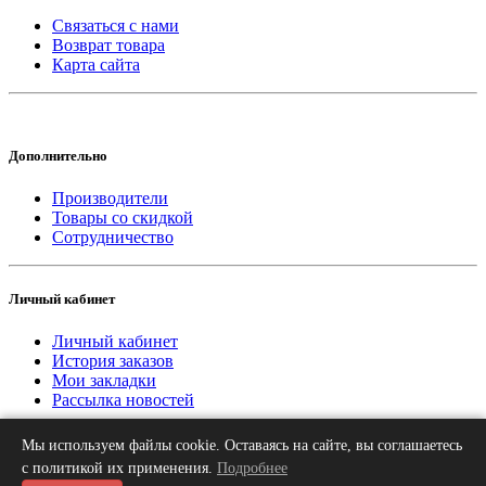
Связаться с нами
Возврат товара
Карта сайта
Дополнительно
Производители
Товары со скидкой
Сотрудничество
Личный кабинет
Личный кабинет
История заказов
Мои закладки
Рассылка новостей
Мы используем файлы cookie. Оставаясь на сайте, вы соглашаетесь
2013-2026 © «Рифар Москва»
О нас
Оплата
Доставка
Контакты
с политикой их применения.
Подробнее