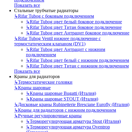
Показать все
Стальные трубчатые радиаторы
↳
Rifar Tubog с боковым подключением
↳
Rifar Tubog цвет белый боковое подключение
↳
Rifar Tubog цвет Титан боковое подключение
↳
Rifar Tubog цвет Антрацит боковое подключение
↳
Rifar Tubog Ventil нижнее подключение с
термостатическим клапаном (DV1)
↳
Rifar Tubog цвет Антрацит с нижним
подключением
↳
Rifar Tubog цвет белый с нижним подключением
↳
Rifar Tubog цвет Титан с нижним подключением
Показать все
Краны для радиаторов
↳
Термостатические головки
↳
Краны шаровые
↳
Краны шаровые Bugatti (Италия)
↳
Краны шаровые STOUT (Италия)
↳
Дисковые краны Rubinetterie Bresciane Eurofly (Италия)
↳
Краны для радиаторов с нижним подключением
↳
Ручные регулировочные краны
↳
Терморегулирующая арматура Stout (Италия)
↳
Терморегулирующая арматура Oventrop