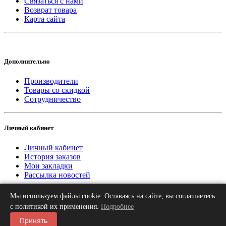
Связаться с нами
Возврат товара
Карта сайта
Дополнительно
Производители
Товары со скидкой
Сотрудничество
Личный кабинет
Личный кабинет
История заказов
Мои закладки
Рассылка новостей
Мы используем файлы cookie. Оставаясь на сайте, вы соглашаетесь
2013-2026 © «Рифар Москва»
О нас
Оплата
Доставка
Контакты
с политикой их применения.
Подробнее
Принять
Мы принимаем к оплате карту МИР