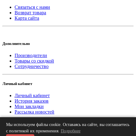
Связаться с нами
Возврат товара
Карта сайта
Дополнительно
Производители
Товары со скидкой
Сотрудничество
Личный кабинет
Личный кабинет
История заказов
Мои закладки
Рассылка новостей
Мы используем файлы cookie. Оставаясь на сайте, вы соглашаетесь
2013-2026 © «Рифар Москва»
О нас
Оплата
Доставка
Контакты
с политикой их применения.
Подробнее