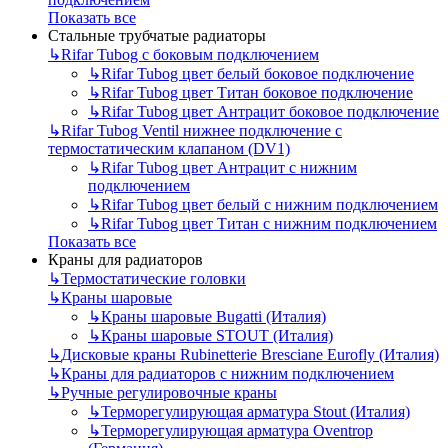
Показать все
Стальные трубчатые радиаторы
↳
Rifar Tubog с боковым подключением
↳
Rifar Tubog цвет белый боковое подключение
↳
Rifar Tubog цвет Титан боковое подключение
↳
Rifar Tubog цвет Антрацит боковое подключение
↳
Rifar Tubog Ventil нижнее подключение с
термостатическим клапаном (DV1)
↳
Rifar Tubog цвет Антрацит с нижним
подключением
↳
Rifar Tubog цвет белый с нижним подключением
↳
Rifar Tubog цвет Титан с нижним подключением
Показать все
Краны для радиаторов
↳
Термостатические головки
↳
Краны шаровые
↳
Краны шаровые Bugatti (Италия)
↳
Краны шаровые STOUT (Италия)
↳
Дисковые краны Rubinetterie Bresciane Eurofly (Италия)
↳
Краны для радиаторов с нижним подключением
↳
Ручные регулировочные краны
↳
Терморегулирующая арматура Stout (Италия)
↳
Терморегулирующая арматура Oventrop