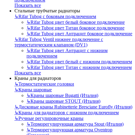
Показать все
Стальные трубчатые радиаторы
↳
Rifar Tubog с боковым подключением
↳
Rifar Tubog цвет белый боковое подключение
↳
Rifar Tubog цвет Титан боковое подключение
↳
Rifar Tubog цвет Антрацит боковое подключение
↳
Rifar Tubog Ventil нижнее подключение с
термостатическим клапаном (DV1)
↳
Rifar Tubog цвет Антрацит с нижним
подключением
↳
Rifar Tubog цвет белый с нижним подключением
↳
Rifar Tubog цвет Титан с нижним подключением
Показать все
Краны для радиаторов
↳
Термостатические головки
↳
Краны шаровые
↳
Краны шаровые Bugatti (Италия)
↳
Краны шаровые STOUT (Италия)
↳
Дисковые краны Rubinetterie Bresciane Eurofly (Италия)
↳
Краны для радиаторов с нижним подключением
↳
Ручные регулировочные краны
↳
Терморегулирующая арматура Stout (Италия)
↳
Терморегулирующая арматура Oventrop