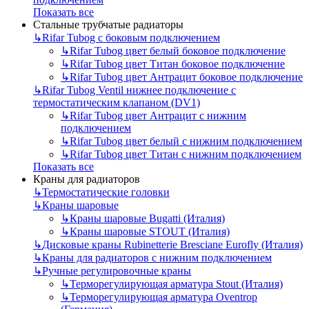
Показать все
Стальные трубчатые радиаторы
↳
Rifar Tubog с боковым подключением
↳
Rifar Tubog цвет белый боковое подключение
↳
Rifar Tubog цвет Титан боковое подключение
↳
Rifar Tubog цвет Антрацит боковое подключение
↳
Rifar Tubog Ventil нижнее подключение с
термостатическим клапаном (DV1)
↳
Rifar Tubog цвет Антрацит с нижним
подключением
↳
Rifar Tubog цвет белый с нижним подключением
↳
Rifar Tubog цвет Титан с нижним подключением
Показать все
Краны для радиаторов
↳
Термостатические головки
↳
Краны шаровые
↳
Краны шаровые Bugatti (Италия)
↳
Краны шаровые STOUT (Италия)
↳
Дисковые краны Rubinetterie Bresciane Eurofly (Италия)
↳
Краны для радиаторов с нижним подключением
↳
Ручные регулировочные краны
↳
Терморегулирующая арматура Stout (Италия)
↳
Терморегулирующая арматура Oventrop