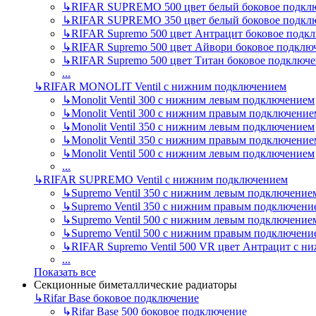
↳
RIFAR SUPREMO 500 цвет белый боковое подкл
↳
RIFAR SUPREMO 350 цвет белый боковое подкл
↳
RIFAR Supremo 500 цвет Антрацит боковое подк
↳
RIFAR Supremo 500 цвет Айвори боковое подклю
↳
RIFAR Supremo 500 цвет Титан боковое подключ
...
↳
RIFAR MONOLIT Ventil с нижним подключением
↳
Monolit Ventil 300 с нижним левым подключением
↳
Monolit Ventil 300 с нижним правым подключение
↳
Monolit Ventil 350 с нижним левым подключением
↳
Monolit Ventil 350 с нижним правым подключение
↳
Monolit Ventil 500 с нижним левым подключением
...
↳
RIFAR SUPREMO Ventil с нижним подключением
↳
Supremo Ventil 350 с нижним левым подключение
↳
Supremo Ventil 350 с нижним правым подключени
↳
Supremo Ventil 500 с нижним левым подключение
↳
Supremo Ventil 500 с нижним правым подключени
↳
RIFAR Supremo Ventil 500 VR цвет Антрацит с 
...
Показать все
Секционные биметаллические радиаторы
↳
Rifar Base боковое подключение
↳
Rifar Base 500 боковое подключение