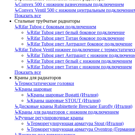
↳
Convex 500 с нижним разнесенным подключением
↳
Convex Ventil 500 с нижним центральным подключение
Показать все
Стальные трубчатые радиаторы
↳
Rifar Tubog с боковым подключением
↳
Rifar Tubog цвет белый боковое подключение
↳
Rifar Tubog цвет Титан боковое подключение
↳
Rifar Tubog цвет Антрацит боковое подключение
↳
Rifar Tubog Ventil нижнее подключение с термостатиче
↳
Rifar Tubog цвет Антрацит с нижним подключени
↳
Rifar Tubog цвет белый с нижним подключением
↳
Rifar Tubog цвет Титан с нижним подключением
Показать все
Краны для радиаторов
↳
Термостатические головки
↳
Краны шаровые
↳
Краны шаровые Bugatti (Италия)
↳
Краны шаровые STOUT (Италия)
↳
Дисковые краны Rubinetterie Bresciane Eurofly (Италия)
↳
Краны для радиаторов с нижним подключением
↳
Ручные регулировочные краны
↳
Терморегулирующая арматура Stout (Италия)
↳
Терморегулирующая арматура Oventrop (Германия
↳
Вентили под термоголовки