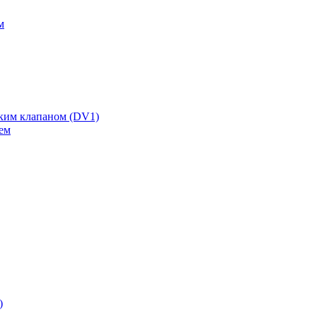
м
ским клапаном (DV1)
ем
)