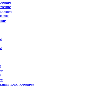
ючение
ючение
лючение
чение
ение
м
м
м
ем
м
ем
нижним подключением