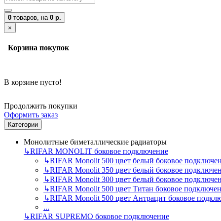
0
товаров,
на
0 р.
×
Корзина покупок
В корзине пусто!
Продолжить покупки
Оформить заказ
Категории
Монолитные биметаллические радиаторы
↳
RIFAR MONOLIT боковое подключение
↳
RIFAR Monolit 500 цвет белый боковое подключе
↳
RIFAR Monolit 350 цвет белый боковое подключе
↳
RIFAR Monolit 300 цвет белый боковое подключе
↳
RIFAR Monolit 500 цвет Титан боковое подключе
↳
RIFAR Monolit 500 цвет Антрацит боковое подкл
...
↳
RIFAR SUPREMO боковое подключение