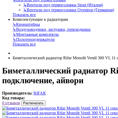
↳
Вентили под термоголовки Stout (Италия)
↳
Вентили под термоголовки Oventrop (Германия)
Показать все
Комплектующие к радиаторам
↳
Кронштейны
↳
Воздуховодчики, заглушки, переходники
↳
Монтажные комплекты
↳
Полотенцедержатели
Показать все
Биметаллический радиатор Rifar Monolit Ventil 300 VL 1
Биметаллический радиатор Rifa
подключение, айвори
Производитель:
RIFAR
Код товара:
0 отзывов
Распечатать