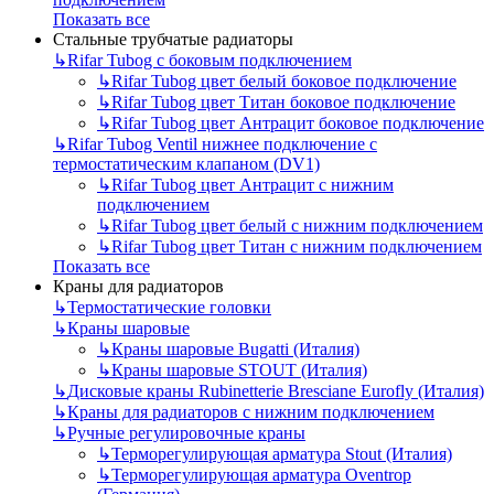
Показать все
Стальные трубчатые радиаторы
↳
Rifar Tubog с боковым подключением
↳
Rifar Tubog цвет белый боковое подключение
↳
Rifar Tubog цвет Титан боковое подключение
↳
Rifar Tubog цвет Антрацит боковое подключение
↳
Rifar Tubog Ventil нижнее подключение с
термостатическим клапаном (DV1)
↳
Rifar Tubog цвет Антрацит с нижним
подключением
↳
Rifar Tubog цвет белый с нижним подключением
↳
Rifar Tubog цвет Титан с нижним подключением
Показать все
Краны для радиаторов
↳
Термостатические головки
↳
Краны шаровые
↳
Краны шаровые Bugatti (Италия)
↳
Краны шаровые STOUT (Италия)
↳
Дисковые краны Rubinetterie Bresciane Eurofly (Италия)
↳
Краны для радиаторов с нижним подключением
↳
Ручные регулировочные краны
↳
Терморегулирующая арматура Stout (Италия)
↳
Терморегулирующая арматура Oventrop