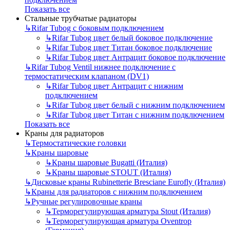
Показать все
Стальные трубчатые радиаторы
↳
Rifar Tubog с боковым подключением
↳
Rifar Tubog цвет белый боковое подключение
↳
Rifar Tubog цвет Титан боковое подключение
↳
Rifar Tubog цвет Антрацит боковое подключение
↳
Rifar Tubog Ventil нижнее подключение с
термостатическим клапаном (DV1)
↳
Rifar Tubog цвет Антрацит с нижним
подключением
↳
Rifar Tubog цвет белый с нижним подключением
↳
Rifar Tubog цвет Титан с нижним подключением
Показать все
Краны для радиаторов
↳
Термостатические головки
↳
Краны шаровые
↳
Краны шаровые Bugatti (Италия)
↳
Краны шаровые STOUT (Италия)
↳
Дисковые краны Rubinetterie Bresciane Eurofly (Италия)
↳
Краны для радиаторов с нижним подключением
↳
Ручные регулировочные краны
↳
Терморегулирующая арматура Stout (Италия)
↳
Терморегулирующая арматура Oventrop