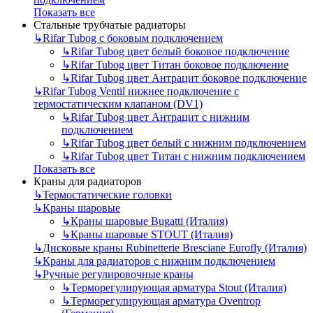
Показать все
Стальные трубчатые радиаторы
↳
Rifar Tubog с боковым подключением
↳
Rifar Tubog цвет белый боковое подключение
↳
Rifar Tubog цвет Титан боковое подключение
↳
Rifar Tubog цвет Антрацит боковое подключение
↳
Rifar Tubog Ventil нижнее подключение с
термостатическим клапаном (DV1)
↳
Rifar Tubog цвет Антрацит с нижним
подключением
↳
Rifar Tubog цвет белый с нижним подключением
↳
Rifar Tubog цвет Титан с нижним подключением
Показать все
Краны для радиаторов
↳
Термостатические головки
↳
Краны шаровые
↳
Краны шаровые Bugatti (Италия)
↳
Краны шаровые STOUT (Италия)
↳
Дисковые краны Rubinetterie Bresciane Eurofly (Италия)
↳
Краны для радиаторов с нижним подключением
↳
Ручные регулировочные краны
↳
Терморегулирующая арматура Stout (Италия)
↳
Терморегулирующая арматура Oventrop