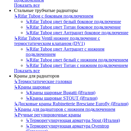
Показать все
Стальные трубчатые радиаторы
↳
Rifar Tubog с боковым подключением
↳
Rifar Tubog цвет белый боковое подключение
↳
Rifar Tubog цвет Титан боковое подключение
↳
Rifar Tubog цвет Антрацит боковое подключение
↳
Rifar Tubog Ventil нижнее подключение с
термостатическим клапаном (DV1)
↳
Rifar Tubog цвет Антрацит с нижним
подключением
↳
Rifar Tubog цвет белый с нижним подключением
↳
Rifar Tubog цвет Титан с нижним подключением
Показать все
Краны для радиаторов
↳
Термостатические головки
↳
Краны шаровые
↳
Краны шаровые Bugatti (Италия)
↳
Краны шаровые STOUT (Италия)
↳
Дисковые краны Rubinetterie Bresciane Eurofly (Италия)
↳
Краны для радиаторов с нижним подключением
↳
Ручные регулировочные краны
↳
Терморегулирующая арматура Stout (Италия)
↳
Терморегулирующая арматура Oventrop