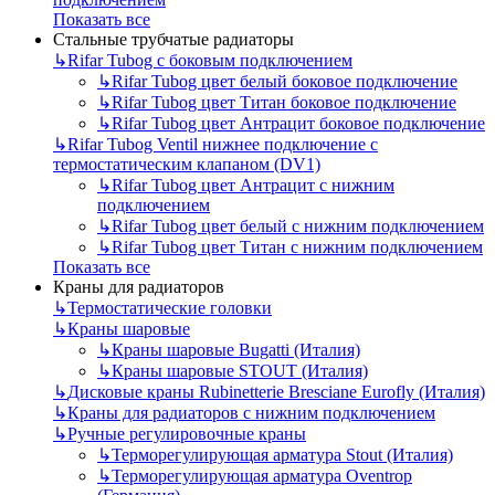
Показать все
Стальные трубчатые радиаторы
↳
Rifar Tubog с боковым подключением
↳
Rifar Tubog цвет белый боковое подключение
↳
Rifar Tubog цвет Титан боковое подключение
↳
Rifar Tubog цвет Антрацит боковое подключение
↳
Rifar Tubog Ventil нижнее подключение с
термостатическим клапаном (DV1)
↳
Rifar Tubog цвет Антрацит с нижним
подключением
↳
Rifar Tubog цвет белый с нижним подключением
↳
Rifar Tubog цвет Титан с нижним подключением
Показать все
Краны для радиаторов
↳
Термостатические головки
↳
Краны шаровые
↳
Краны шаровые Bugatti (Италия)
↳
Краны шаровые STOUT (Италия)
↳
Дисковые краны Rubinetterie Bresciane Eurofly (Италия)
↳
Краны для радиаторов с нижним подключением
↳
Ручные регулировочные краны
↳
Терморегулирующая арматура Stout (Италия)
↳
Терморегулирующая арматура Oventrop