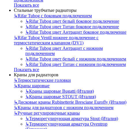
Показать все
Стальные трубчатые радиаторы
↳
Rifar Tubog с боковым подключением
↳
Rifar Tubog цвет белый боковое подключение
↳
Rifar Tubog цвет Титан боковое подключение
↳
Rifar Tubog цвет Антрацит боковое подключение
↳
Rifar Tubog Ventil нижнее подключение с
термостатическим клапаном (DV1)
↳
Rifar Tubog цвет Антрацит с нижним
подключением
↳
Rifar Tubog цвет белый с нижним подключением
↳
Rifar Tubog цвет Титан с нижним подключением
Показать все
Краны для радиаторов
↳
Термостатические головки
↳
Краны шаровые
↳
Краны шаровые Bugatti (Италия)
↳
Краны шаровые STOUT (Италия)
↳
Дисковые краны Rubinetterie Bresciane Eurofly (Италия)
↳
Краны для радиаторов с нижним подключением
↳
Ручные регулировочные краны
↳
Терморегулирующая арматура Stout (Италия)
↳
Терморегулирующая арматура Oventrop