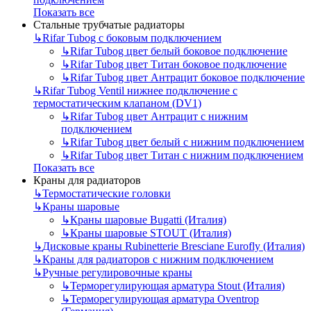
Показать все
Стальные трубчатые радиаторы
↳
Rifar Tubog с боковым подключением
↳
Rifar Tubog цвет белый боковое подключение
↳
Rifar Tubog цвет Титан боковое подключение
↳
Rifar Tubog цвет Антрацит боковое подключение
↳
Rifar Tubog Ventil нижнее подключение с
термостатическим клапаном (DV1)
↳
Rifar Tubog цвет Антрацит с нижним
подключением
↳
Rifar Tubog цвет белый с нижним подключением
↳
Rifar Tubog цвет Титан с нижним подключением
Показать все
Краны для радиаторов
↳
Термостатические головки
↳
Краны шаровые
↳
Краны шаровые Bugatti (Италия)
↳
Краны шаровые STOUT (Италия)
↳
Дисковые краны Rubinetterie Bresciane Eurofly (Италия)
↳
Краны для радиаторов с нижним подключением
↳
Ручные регулировочные краны
↳
Терморегулирующая арматура Stout (Италия)
↳
Терморегулирующая арматура Oventrop