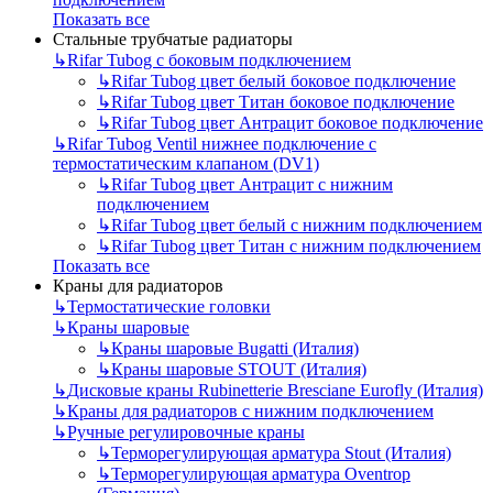
Показать все
Стальные трубчатые радиаторы
↳
Rifar Tubog с боковым подключением
↳
Rifar Tubog цвет белый боковое подключение
↳
Rifar Tubog цвет Титан боковое подключение
↳
Rifar Tubog цвет Антрацит боковое подключение
↳
Rifar Tubog Ventil нижнее подключение с
термостатическим клапаном (DV1)
↳
Rifar Tubog цвет Антрацит с нижним
подключением
↳
Rifar Tubog цвет белый с нижним подключением
↳
Rifar Tubog цвет Титан с нижним подключением
Показать все
Краны для радиаторов
↳
Термостатические головки
↳
Краны шаровые
↳
Краны шаровые Bugatti (Италия)
↳
Краны шаровые STOUT (Италия)
↳
Дисковые краны Rubinetterie Bresciane Eurofly (Италия)
↳
Краны для радиаторов с нижним подключением
↳
Ручные регулировочные краны
↳
Терморегулирующая арматура Stout (Италия)
↳
Терморегулирующая арматура Oventrop