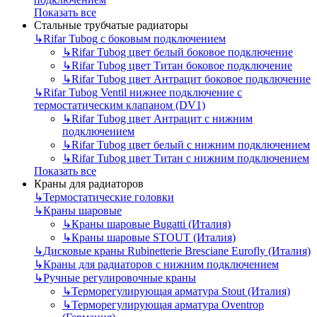
Показать все
Стальные трубчатые радиаторы
↳
Rifar Tubog с боковым подключением
↳
Rifar Tubog цвет белый боковое подключение
↳
Rifar Tubog цвет Титан боковое подключение
↳
Rifar Tubog цвет Антрацит боковое подключение
↳
Rifar Tubog Ventil нижнее подключение с
термостатическим клапаном (DV1)
↳
Rifar Tubog цвет Антрацит с нижним
подключением
↳
Rifar Tubog цвет белый с нижним подключением
↳
Rifar Tubog цвет Титан с нижним подключением
Показать все
Краны для радиаторов
↳
Термостатические головки
↳
Краны шаровые
↳
Краны шаровые Bugatti (Италия)
↳
Краны шаровые STOUT (Италия)
↳
Дисковые краны Rubinetterie Bresciane Eurofly (Италия)
↳
Краны для радиаторов с нижним подключением
↳
Ручные регулировочные краны
↳
Терморегулирующая арматура Stout (Италия)
↳
Терморегулирующая арматура Oventrop