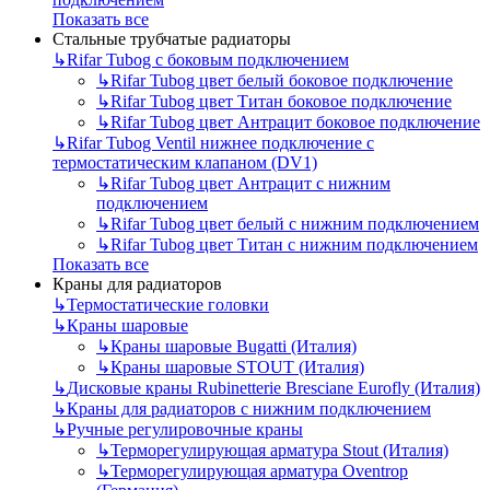
Показать все
Стальные трубчатые радиаторы
↳
Rifar Tubog с боковым подключением
↳
Rifar Tubog цвет белый боковое подключение
↳
Rifar Tubog цвет Титан боковое подключение
↳
Rifar Tubog цвет Антрацит боковое подключение
↳
Rifar Tubog Ventil нижнее подключение с
термостатическим клапаном (DV1)
↳
Rifar Tubog цвет Антрацит с нижним
подключением
↳
Rifar Tubog цвет белый с нижним подключением
↳
Rifar Tubog цвет Титан с нижним подключением
Показать все
Краны для радиаторов
↳
Термостатические головки
↳
Краны шаровые
↳
Краны шаровые Bugatti (Италия)
↳
Краны шаровые STOUT (Италия)
↳
Дисковые краны Rubinetterie Bresciane Eurofly (Италия)
↳
Краны для радиаторов с нижним подключением
↳
Ручные регулировочные краны
↳
Терморегулирующая арматура Stout (Италия)
↳
Терморегулирующая арматура Oventrop