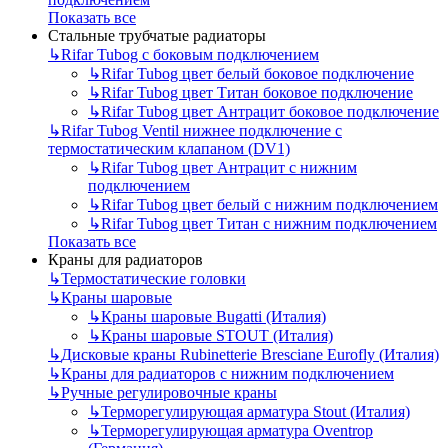
Показать все
Стальные трубчатые радиаторы
↳
Rifar Tubog с боковым подключением
↳
Rifar Tubog цвет белый боковое подключение
↳
Rifar Tubog цвет Титан боковое подключение
↳
Rifar Tubog цвет Антрацит боковое подключение
↳
Rifar Tubog Ventil нижнее подключение с
термостатическим клапаном (DV1)
↳
Rifar Tubog цвет Антрацит с нижним
подключением
↳
Rifar Tubog цвет белый с нижним подключением
↳
Rifar Tubog цвет Титан с нижним подключением
Показать все
Краны для радиаторов
↳
Термостатические головки
↳
Краны шаровые
↳
Краны шаровые Bugatti (Италия)
↳
Краны шаровые STOUT (Италия)
↳
Дисковые краны Rubinetterie Bresciane Eurofly (Италия)
↳
Краны для радиаторов с нижним подключением
↳
Ручные регулировочные краны
↳
Терморегулирующая арматура Stout (Италия)
↳
Терморегулирующая арматура Oventrop