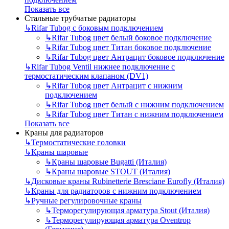
Показать все
Стальные трубчатые радиаторы
↳
Rifar Tubog с боковым подключением
↳
Rifar Tubog цвет белый боковое подключение
↳
Rifar Tubog цвет Титан боковое подключение
↳
Rifar Tubog цвет Антрацит боковое подключение
↳
Rifar Tubog Ventil нижнее подключение с
термостатическим клапаном (DV1)
↳
Rifar Tubog цвет Антрацит с нижним
подключением
↳
Rifar Tubog цвет белый с нижним подключением
↳
Rifar Tubog цвет Титан с нижним подключением
Показать все
Краны для радиаторов
↳
Термостатические головки
↳
Краны шаровые
↳
Краны шаровые Bugatti (Италия)
↳
Краны шаровые STOUT (Италия)
↳
Дисковые краны Rubinetterie Bresciane Eurofly (Италия)
↳
Краны для радиаторов с нижним подключением
↳
Ручные регулировочные краны
↳
Терморегулирующая арматура Stout (Италия)
↳
Терморегулирующая арматура Oventrop