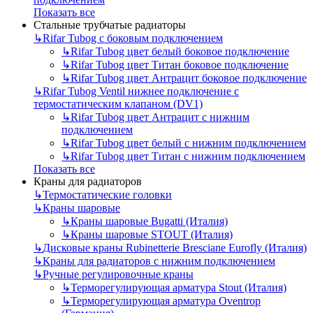
Показать все
Стальные трубчатые радиаторы
↳
Rifar Tubog с боковым подключением
↳
Rifar Tubog цвет белый боковое подключение
↳
Rifar Tubog цвет Титан боковое подключение
↳
Rifar Tubog цвет Антрацит боковое подключение
↳
Rifar Tubog Ventil нижнее подключение с
термостатическим клапаном (DV1)
↳
Rifar Tubog цвет Антрацит с нижним
подключением
↳
Rifar Tubog цвет белый с нижним подключением
↳
Rifar Tubog цвет Титан с нижним подключением
Показать все
Краны для радиаторов
↳
Термостатические головки
↳
Краны шаровые
↳
Краны шаровые Bugatti (Италия)
↳
Краны шаровые STOUT (Италия)
↳
Дисковые краны Rubinetterie Bresciane Eurofly (Италия)
↳
Краны для радиаторов с нижним подключением
↳
Ручные регулировочные краны
↳
Терморегулирующая арматура Stout (Италия)
↳
Терморегулирующая арматура Oventrop