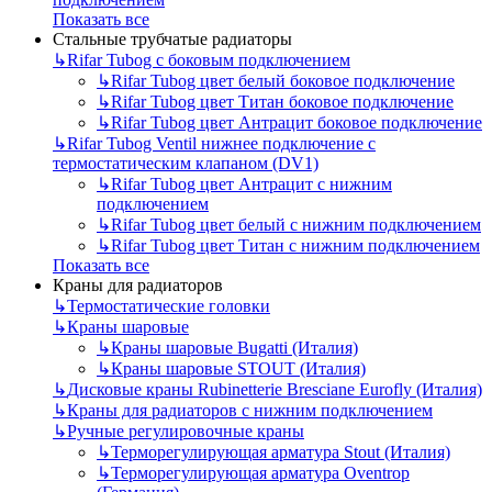
Показать все
Стальные трубчатые радиаторы
↳
Rifar Tubog с боковым подключением
↳
Rifar Tubog цвет белый боковое подключение
↳
Rifar Tubog цвет Титан боковое подключение
↳
Rifar Tubog цвет Антрацит боковое подключение
↳
Rifar Tubog Ventil нижнее подключение с
термостатическим клапаном (DV1)
↳
Rifar Tubog цвет Антрацит с нижним
подключением
↳
Rifar Tubog цвет белый с нижним подключением
↳
Rifar Tubog цвет Титан с нижним подключением
Показать все
Краны для радиаторов
↳
Термостатические головки
↳
Краны шаровые
↳
Краны шаровые Bugatti (Италия)
↳
Краны шаровые STOUT (Италия)
↳
Дисковые краны Rubinetterie Bresciane Eurofly (Италия)
↳
Краны для радиаторов с нижним подключением
↳
Ручные регулировочные краны
↳
Терморегулирующая арматура Stout (Италия)
↳
Терморегулирующая арматура Oventrop