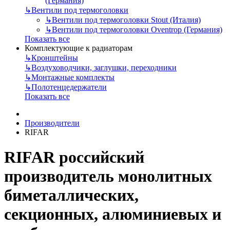
(Германия)
↳
Вентили под термоголовки
↳
Вентили под термоголовки Stout (Италия)
↳
Вентили под термоголовки Oventrop (Германия)
Показать все
Комплектующие к радиаторам
↳
Кронштейны
↳
Воздуховодчики, заглушки, переходники
↳
Монтажные комплекты
↳
Полотенцедержатели
Показать все
Производители
RIFAR
RIFAR российский
производитель монолитных
биметаллических,
секционных, алюминиевых и