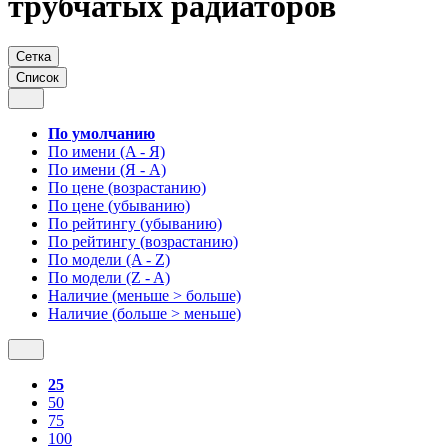
трубчатых радиаторов
Сетка
Список
По умолчанию
По имени (A - Я)
По имени (Я - A)
По цене (возрастанию)
По цене (убыванию)
По рейтингу (убыванию)
По рейтингу (возрастанию)
По модели (A - Z)
По модели (Z - A)
Наличие (меньше > больше)
Наличие (больше > меньше)
25
50
75
100