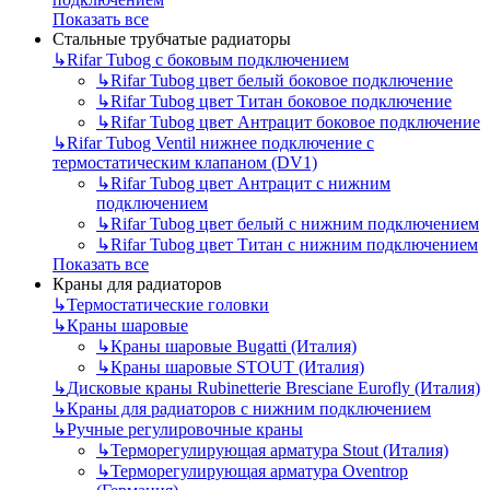
Показать все
Стальные трубчатые радиаторы
↳
Rifar Tubog с боковым подключением
↳
Rifar Tubog цвет белый боковое подключение
↳
Rifar Tubog цвет Титан боковое подключение
↳
Rifar Tubog цвет Антрацит боковое подключение
↳
Rifar Tubog Ventil нижнее подключение с
термостатическим клапаном (DV1)
↳
Rifar Tubog цвет Антрацит с нижним
подключением
↳
Rifar Tubog цвет белый с нижним подключением
↳
Rifar Tubog цвет Титан с нижним подключением
Показать все
Краны для радиаторов
↳
Термостатические головки
↳
Краны шаровые
↳
Краны шаровые Bugatti (Италия)
↳
Краны шаровые STOUT (Италия)
↳
Дисковые краны Rubinetterie Bresciane Eurofly (Италия)
↳
Краны для радиаторов с нижним подключением
↳
Ручные регулировочные краны
↳
Терморегулирующая арматура Stout (Италия)
↳
Терморегулирующая арматура Oventrop