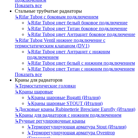
Показать все
Стальные трубчатые радиаторы
↳
Rifar Tubog с боковым подключением
↳
Rifar Tubog цвет белый боковое подключение
↳
Rifar Tubog цвет Титан боковое подключение
↳
Rifar Tubog цвет Антрацит боковое подключение
↳
Rifar Tubog Ventil нижнее подключение с
термостатическим клапаном (DV1)
↳
Rifar Tubog цвет Антрацит с нижним
подключением
↳
Rifar Tubog цвет белый с нижним подключением
↳
Rifar Tubog цвет Титан с нижним подключением
Показать все
Краны для радиаторов
↳
Термостатические головки
↳
Краны шаровые
↳
Краны шаровые Bugatti (Италия)
↳
Краны шаровые STOUT (Италия)
↳
Дисковые краны Rubinetterie Bresciane Eurofly (Италия)
↳
Краны для радиаторов с нижним подключением
↳
Ручные регулировочные краны
↳
Терморегулирующая арматура Stout (Италия)
↳
Терморегулирующая арматура Oventrop