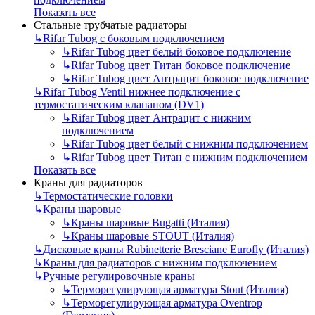
Показать все
Стальные трубчатые радиаторы
↳
Rifar Tubog с боковым подключением
↳
Rifar Tubog цвет белый боковое подключение
↳
Rifar Tubog цвет Титан боковое подключение
↳
Rifar Tubog цвет Антрацит боковое подключение
↳
Rifar Tubog Ventil нижнее подключение с
термостатическим клапаном (DV1)
↳
Rifar Tubog цвет Антрацит с нижним
подключением
↳
Rifar Tubog цвет белый с нижним подключением
↳
Rifar Tubog цвет Титан с нижним подключением
Показать все
Краны для радиаторов
↳
Термостатические головки
↳
Краны шаровые
↳
Краны шаровые Bugatti (Италия)
↳
Краны шаровые STOUT (Италия)
↳
Дисковые краны Rubinetterie Bresciane Eurofly (Италия)
↳
Краны для радиаторов с нижним подключением
↳
Ручные регулировочные краны
↳
Терморегулирующая арматура Stout (Италия)
↳
Терморегулирующая арматура Oventrop