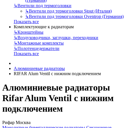
(Германия)
↳
Вентили под термоголовки
↳
Вентили под термоголовки Stout (Италия)
↳
Вентили под термоголовки Oventrop (Германия)
Показать все
Комплектующие к радиаторам
↳
Кронштейны
↳
Воздуховодчики, заглушки, переходники
↳
Монтажные комплекты
↳
Полотенцедержатели
Показать все
Алюминиевые радиаторы
RIFAR Alum Ventil с нижним подключением
Алюминиевые радиаторы
Rifar Alum Ventil с нижним
подключением
Рифар Москва
Монолитные биметаллические радиаторы
Секционные