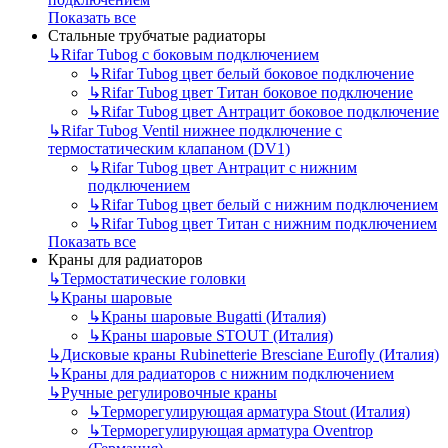
Показать все
Стальные трубчатые радиаторы
↳
Rifar Tubog с боковым подключением
↳
Rifar Tubog цвет белый боковое подключение
↳
Rifar Tubog цвет Титан боковое подключение
↳
Rifar Tubog цвет Антрацит боковое подключение
↳
Rifar Tubog Ventil нижнее подключение с
термостатическим клапаном (DV1)
↳
Rifar Tubog цвет Антрацит с нижним
подключением
↳
Rifar Tubog цвет белый с нижним подключением
↳
Rifar Tubog цвет Титан с нижним подключением
Показать все
Краны для радиаторов
↳
Термостатические головки
↳
Краны шаровые
↳
Краны шаровые Bugatti (Италия)
↳
Краны шаровые STOUT (Италия)
↳
Дисковые краны Rubinetterie Bresciane Eurofly (Италия)
↳
Краны для радиаторов с нижним подключением
↳
Ручные регулировочные краны
↳
Терморегулирующая арматура Stout (Италия)
↳
Терморегулирующая арматура Oventrop