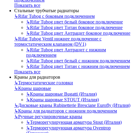
Показать все
Стальные трубчатые радиаторы
↳
Rifar Tubog с боковым подключением
↳
Rifar Tubog цвет белый боковое подключение
↳
Rifar Tubog цвет Титан боковое подключение
↳
Rifar Tubog цвет Антрацит боковое подключение
↳
Rifar Tubog Ventil нижнее подключение с
термостатическим клапаном (DV1)
↳
Rifar Tubog цвет Антрацит с нижним
подключением
↳
Rifar Tubog цвет белый с нижним подключением
↳
Rifar Tubog цвет Титан с нижним подключением
Показать все
Краны для радиаторов
↳
Термостатические головки
↳
Краны шаровые
↳
Краны шаровые Bugatti (Италия)
↳
Краны шаровые STOUT (Италия)
↳
Дисковые краны Rubinetterie Bresciane Eurofly (Италия)
↳
Краны для радиаторов с нижним подключением
↳
Ручные регулировочные краны
↳
Терморегулирующая арматура Stout (Италия)
↳
Терморегулирующая арматура Oventrop