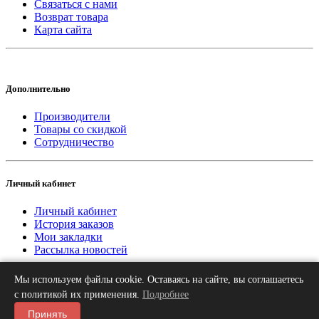
Связаться с нами
Возврат товара
Карта сайта
Дополнительно
Производители
Товары со скидкой
Сотрудничество
Личный кабинет
Личный кабинет
История заказов
Мои закладки
Рассылка новостей
Мы используем файлы cookie. Оставаясь на сайте, вы соглашаетесь
2013-2026 © «Рифар Москва»
О нас
Оплата
Доставка
Контакты
с политикой их применения.
Подробнее
Принять
Мы принимаем к оплате карту МИР