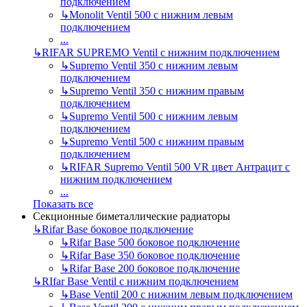
подключением
↳
Monolit Ventil 500 с нижним левым
подключением
...
↳
RIFAR SUPREMO Ventil с нижним подключением
↳
Supremo Ventil 350 с нижним левым
подключением
↳
Supremo Ventil 350 с нижним правым
подключением
↳
Supremo Ventil 500 с нижним левым
подключением
↳
Supremo Ventil 500 с нижним правым
подключением
↳
RIFAR Supremo Ventil 500 VR цвет Антрацит с
нижним подключением
...
Показать все
Секционные биметаллические радиаторы
↳
Rifar Base боковое подключение
↳
Rifar Base 500 боковое подключение
↳
Rifar Base 350 боковое подключение
↳
Rifar Base 200 боковое подключение
↳
RIfar Base Ventil с нижним подключением
↳
Base Ventil 200 с нижним левым подключением