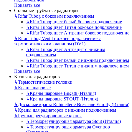
Показать все
Стальные трубчатые радиаторы
↳
Rifar Tubog с боковым подключением
↳
Rifar Tubog цвет белый боковое подключение
↳
Rifar Tubog цвет Титан боковое подключение
↳
Rifar Tubog цвет Антрацит боковое подключение
↳
Rifar Tubog Ventil нижнее подключение с
термостатическим клапаном (DV1)
↳
Rifar Tubog цвет Антрацит с нижним
подключением
↳
Rifar Tubog цвет белый с нижним подключением
↳
Rifar Tubog цвет Титан с нижним подключением
Показать все
Краны для радиаторов
↳
Термостатические головки
↳
Краны шаровые
↳
Краны шаровые Bugatti (Италия)
↳
Краны шаровые STOUT (Италия)
↳
Дисковые краны Rubinetterie Bresciane Eurofly (Италия)
↳
Краны для радиаторов с нижним подключением
↳
Ручные регулировочные краны
↳
Терморегулирующая арматура Stout (Италия)
↳
Терморегулирующая арматура Oventrop