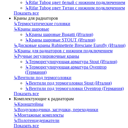
↳
Rifar Tubog цвет белый с нижним подключением
↳
Rifar Tubog цвет Титан с нижним подключением
Показать все
Краны для радиаторов
↳
Термостатические головки
↳
Краны шаровые
↳
Краны шаровые Bugatti (Италия)
↳
Краны шаровые STOUT (Италия)
↳
Дисковые краны Rubinetterie Bresciane Eurofly (Италия)
↳
Краны для радиаторов с нижним подключением
↳
Ручные регулировочные краны
↳
Терморегулирующая арматура Stout (Италия)
↳
Терморегулирующая арматура Oventrop
(Германия)
↳
Вентили под термоголовки
↳
Вентили под термоголовки Stout (Италия)
↳
Вентили под термоголовки Oventrop (Германия)
Показать все
Комплектующие к радиаторам
↳
Кронштейны
↳
Воздуховодчики, заглушки, переходники
↳
Монтажные комплекты
↳
Полотенцедержатели
Показать все