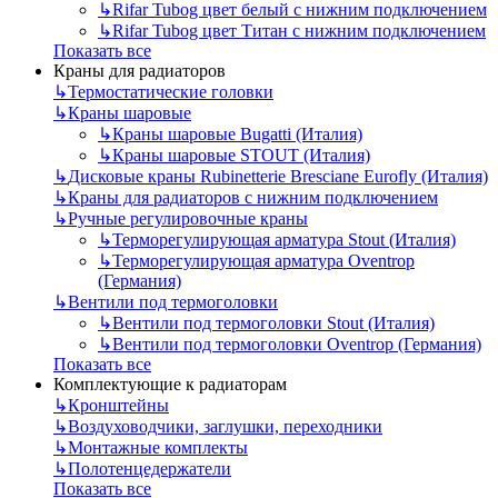
↳
Rifar Tubog цвет белый с нижним подключением
↳
Rifar Tubog цвет Титан с нижним подключением
Показать все
Краны для радиаторов
↳
Термостатические головки
↳
Краны шаровые
↳
Краны шаровые Bugatti (Италия)
↳
Краны шаровые STOUT (Италия)
↳
Дисковые краны Rubinetterie Bresciane Eurofly (Италия)
↳
Краны для радиаторов с нижним подключением
↳
Ручные регулировочные краны
↳
Терморегулирующая арматура Stout (Италия)
↳
Терморегулирующая арматура Oventrop
(Германия)
↳
Вентили под термоголовки
↳
Вентили под термоголовки Stout (Италия)
↳
Вентили под термоголовки Oventrop (Германия)
Показать все
Комплектующие к радиаторам
↳
Кронштейны
↳
Воздуховодчики, заглушки, переходники
↳
Монтажные комплекты
↳
Полотенцедержатели
Показать все