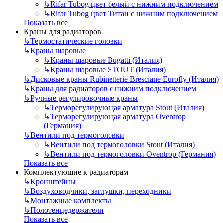
↳
Rifar Tubog цвет белый с нижним подключением
↳
Rifar Tubog цвет Титан с нижним подключением
Показать все
Краны для радиаторов
↳
Термостатические головки
↳
Краны шаровые
↳
Краны шаровые Bugatti (Италия)
↳
Краны шаровые STOUT (Италия)
↳
Дисковые краны Rubinetterie Bresciane Eurofly (Италия)
↳
Краны для радиаторов с нижним подключением
↳
Ручные регулировочные краны
↳
Терморегулирующая арматура Stout (Италия)
↳
Терморегулирующая арматура Oventrop
(Германия)
↳
Вентили под термоголовки
↳
Вентили под термоголовки Stout (Италия)
↳
Вентили под термоголовки Oventrop (Германия)
Показать все
Комплектующие к радиаторам
↳
Кронштейны
↳
Воздуховодчики, заглушки, переходники
↳
Монтажные комплекты
↳
Полотенцедержатели
Показать все