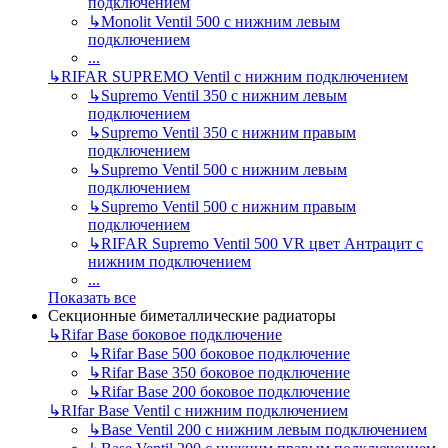
подключением
↳
Monolit Ventil 500 с нижним левым
подключением
...
↳
RIFAR SUPREMO Ventil с нижним подключением
↳
Supremo Ventil 350 с нижним левым
подключением
↳
Supremo Ventil 350 с нижним правым
подключением
↳
Supremo Ventil 500 с нижним левым
подключением
↳
Supremo Ventil 500 с нижним правым
подключением
↳
RIFAR Supremo Ventil 500 VR цвет Антрацит с
нижним подключением
...
Показать все
Секционные биметаллические радиаторы
↳
Rifar Base боковое подключение
↳
Rifar Base 500 боковое подключение
↳
Rifar Base 350 боковое подключение
↳
Rifar Base 200 боковое подключение
↳
RIfar Base Ventil с нижним подключением
↳
Base Ventil 200 с нижним левым подключением