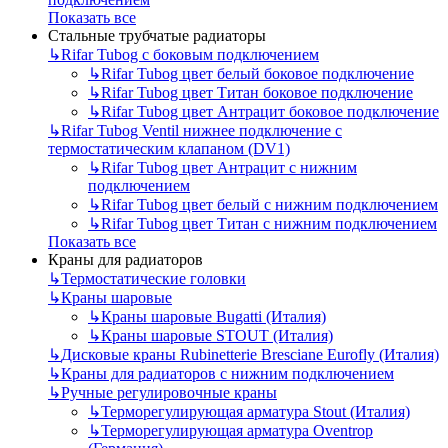
Показать все
Стальные трубчатые радиаторы
↳
Rifar Tubog с боковым подключением
↳
Rifar Tubog цвет белый боковое подключение
↳
Rifar Tubog цвет Титан боковое подключение
↳
Rifar Tubog цвет Антрацит боковое подключение
↳
Rifar Tubog Ventil нижнее подключение с
термостатическим клапаном (DV1)
↳
Rifar Tubog цвет Антрацит с нижним
подключением
↳
Rifar Tubog цвет белый с нижним подключением
↳
Rifar Tubog цвет Титан с нижним подключением
Показать все
Краны для радиаторов
↳
Термостатические головки
↳
Краны шаровые
↳
Краны шаровые Bugatti (Италия)
↳
Краны шаровые STOUT (Италия)
↳
Дисковые краны Rubinetterie Bresciane Eurofly (Италия)
↳
Краны для радиаторов с нижним подключением
↳
Ручные регулировочные краны
↳
Терморегулирующая арматура Stout (Италия)
↳
Терморегулирующая арматура Oventrop