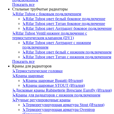
Показать все
Стальные трубчатые радиаторы
↳
Rifar Tubog с боковым подключением
↳
Rifar Tubog цвет белый боковое подключение
↳
Rifar Tubog цвет Титан боковое подключение
↳
Rifar Tubog цвет Антрацит боковое подключение
↳
Rifar Tubog Ventil нижнее подключение с
термостатическим клапаном (DV1)
↳
Rifar Tubog цвет Антрацит с нижним
подключением
↳
Rifar Tubog цвет белый с нижним подключением
↳
Rifar Tubog цвет Титан с нижним подключением
Показать все
Краны для радиаторов
↳
Термостатические головки
↳
Краны шаровые
↳
Краны шаровые Bugatti (Италия)
↳
Краны шаровые STOUT (Италия)
↳
Дисковые краны Rubinetterie Bresciane Eurofly (Италия)
↳
Краны для радиаторов с нижним подключением
↳
Ручные регулировочные краны
↳
Терморегулирующая арматура Stout (Италия)
↳
Терморегулирующая арматура Oventrop