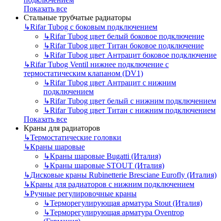
Показать все
Стальные трубчатые радиаторы
↳
Rifar Tubog с боковым подключением
↳
Rifar Tubog цвет белый боковое подключение
↳
Rifar Tubog цвет Титан боковое подключение
↳
Rifar Tubog цвет Антрацит боковое подключение
↳
Rifar Tubog Ventil нижнее подключение с
термостатическим клапаном (DV1)
↳
Rifar Tubog цвет Антрацит с нижним
подключением
↳
Rifar Tubog цвет белый с нижним подключением
↳
Rifar Tubog цвет Титан с нижним подключением
Показать все
Краны для радиаторов
↳
Термостатические головки
↳
Краны шаровые
↳
Краны шаровые Bugatti (Италия)
↳
Краны шаровые STOUT (Италия)
↳
Дисковые краны Rubinetterie Bresciane Eurofly (Италия)
↳
Краны для радиаторов с нижним подключением
↳
Ручные регулировочные краны
↳
Терморегулирующая арматура Stout (Италия)
↳
Терморегулирующая арматура Oventrop