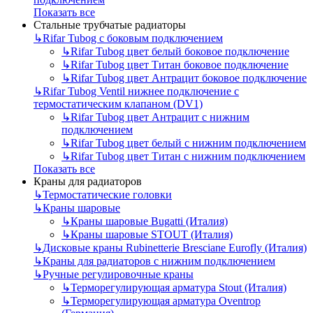
Показать все
Стальные трубчатые радиаторы
↳
Rifar Tubog с боковым подключением
↳
Rifar Tubog цвет белый боковое подключение
↳
Rifar Tubog цвет Титан боковое подключение
↳
Rifar Tubog цвет Антрацит боковое подключение
↳
Rifar Tubog Ventil нижнее подключение с
термостатическим клапаном (DV1)
↳
Rifar Tubog цвет Антрацит с нижним
подключением
↳
Rifar Tubog цвет белый с нижним подключением
↳
Rifar Tubog цвет Титан с нижним подключением
Показать все
Краны для радиаторов
↳
Термостатические головки
↳
Краны шаровые
↳
Краны шаровые Bugatti (Италия)
↳
Краны шаровые STOUT (Италия)
↳
Дисковые краны Rubinetterie Bresciane Eurofly (Италия)
↳
Краны для радиаторов с нижним подключением
↳
Ручные регулировочные краны
↳
Терморегулирующая арматура Stout (Италия)
↳
Терморегулирующая арматура Oventrop