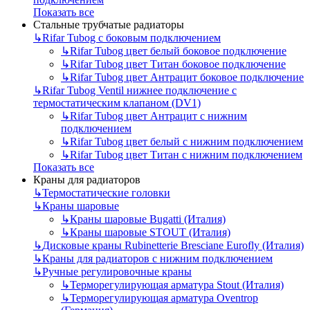
Показать все
Стальные трубчатые радиаторы
↳
Rifar Tubog с боковым подключением
↳
Rifar Tubog цвет белый боковое подключение
↳
Rifar Tubog цвет Титан боковое подключение
↳
Rifar Tubog цвет Антрацит боковое подключение
↳
Rifar Tubog Ventil нижнее подключение с
термостатическим клапаном (DV1)
↳
Rifar Tubog цвет Антрацит с нижним
подключением
↳
Rifar Tubog цвет белый с нижним подключением
↳
Rifar Tubog цвет Титан с нижним подключением
Показать все
Краны для радиаторов
↳
Термостатические головки
↳
Краны шаровые
↳
Краны шаровые Bugatti (Италия)
↳
Краны шаровые STOUT (Италия)
↳
Дисковые краны Rubinetterie Bresciane Eurofly (Италия)
↳
Краны для радиаторов с нижним подключением
↳
Ручные регулировочные краны
↳
Терморегулирующая арматура Stout (Италия)
↳
Терморегулирующая арматура Oventrop