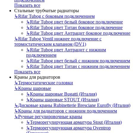
Показать все
Стальные трубчатые радиаторы
↳
Rifar Tubog с боковым подключением
↳
Rifar Tubog цвет белый боковое подключение
↳
Rifar Tubog цвет Титан боковое подключение
↳
Rifar Tubog цвет Антрацит боковое подключение
↳
Rifar Tubog Ventil нижнее подключение с
термостатическим клапаном (DV1)
↳
Rifar Tubog цвет Антрацит с нижним
подключением
↳
Rifar Tubog цвет белый с нижним подключением
↳
Rifar Tubog цвет Титан с нижним подключением
Показать все
Краны для радиаторов
↳
Термостатические головки
↳
Краны шаровые
↳
Краны шаровые Bugatti (Италия)
↳
Краны шаровые STOUT (Италия)
↳
Дисковые краны Rubinetterie Bresciane Eurofly (Италия)
↳
Краны для радиаторов с нижним подключением
↳
Ручные регулировочные краны
↳
Терморегулирующая арматура Stout (Италия)
↳
Терморегулирующая арматура Oventrop