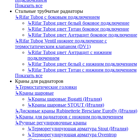
Показать все
Стальные трубчатые радиаторы
↳
Rifar Tubog с боковым подключением
↳
Rifar Tubog цвет белый боковое подключение
↳
Rifar Tubog цвет Титан боковое подключение
↳
Rifar Tubog цвет Антрацит боковое подключение
↳
Rifar Tubog Ventil нижнее подключение с
термостатическим клапаном (DV1)
↳
Rifar Tubog цвет Антрацит с нижним
подключением
↳
Rifar Tubog цвет белый с нижним подключением
↳
Rifar Tubog цвет Титан с нижним подключением
Показать все
Краны для радиаторов
↳
Термостатические головки
↳
Краны шаровые
↳
Краны шаровые Bugatti (Италия)
↳
Краны шаровые STOUT (Италия)
↳
Дисковые краны Rubinetterie Bresciane Eurofly (Италия)
↳
Краны для радиаторов с нижним подключением
↳
Ручные регулировочные краны
↳
Терморегулирующая арматура Stout (Италия)
↳
Терморегулирующая арматура Oventrop