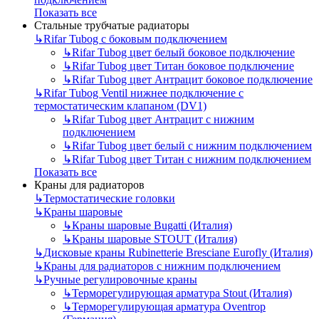
Показать все
Стальные трубчатые радиаторы
↳
Rifar Tubog с боковым подключением
↳
Rifar Tubog цвет белый боковое подключение
↳
Rifar Tubog цвет Титан боковое подключение
↳
Rifar Tubog цвет Антрацит боковое подключение
↳
Rifar Tubog Ventil нижнее подключение с
термостатическим клапаном (DV1)
↳
Rifar Tubog цвет Антрацит с нижним
подключением
↳
Rifar Tubog цвет белый с нижним подключением
↳
Rifar Tubog цвет Титан с нижним подключением
Показать все
Краны для радиаторов
↳
Термостатические головки
↳
Краны шаровые
↳
Краны шаровые Bugatti (Италия)
↳
Краны шаровые STOUT (Италия)
↳
Дисковые краны Rubinetterie Bresciane Eurofly (Италия)
↳
Краны для радиаторов с нижним подключением
↳
Ручные регулировочные краны
↳
Терморегулирующая арматура Stout (Италия)
↳
Терморегулирующая арматура Oventrop