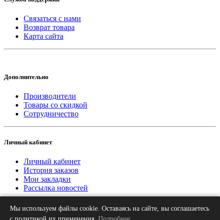
Связаться с нами
Возврат товара
Карта сайта
Дополнительно
Производители
Товары со скидкой
Сотрудничество
Личный кабинет
Личный кабинет
История заказов
Мои закладки
Рассылка новостей
Мы используем файлы cookie. Оставаясь на сайте, вы соглашаетесь
2013-2026 © «Рифар Москва»
О нас
Оплата
Доставка
Контакты
с политикой их применения.
Подробнее