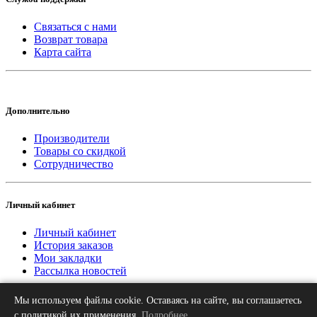
Связаться с нами
Возврат товара
Карта сайта
Дополнительно
Производители
Товары со скидкой
Сотрудничество
Личный кабинет
Личный кабинет
История заказов
Мои закладки
Рассылка новостей
Мы используем файлы cookie. Оставаясь на сайте, вы соглашаетесь
2013-2026 © «Рифар Москва»
О нас
Оплата
Доставка
Контакты
с политикой их применения.
Подробнее