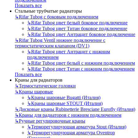
Показать все
Стальные трубчатые радиаторы
↳
Rifar Tubog с боковым подключением
↳
Rifar Tubog цвет белый боковое подключение
↳
Rifar Tubog цвет Титан боковое подключение
↳
Rifar Tubog цвет Антрацит боковое подключение
↳
Rifar Tubog Ventil нижнее подключение с
термостатическим клапаном (DV1)
↳
Rifar Tubog цвет Антрацит с нижним
подключением
↳
Rifar Tubog цвет белый с нижним подключением
↳
Rifar Tubog цвет Титан с нижним подключением
Показать все
Краны для радиаторов
↳
Термостатические головки
↳
Краны шаровые
↳
Краны шаровые Bugatti (Италия)
↳
Краны шаровые STOUT (Италия)
↳
Дисковые краны Rubinetterie Bresciane Eurofly (Италия)
↳
Краны для радиаторов с нижним подключением
↳
Ручные регулировочные краны
↳
Терморегулирующая арматура Stout (Италия)
↳
Терморегулирующая арматура Oventrop