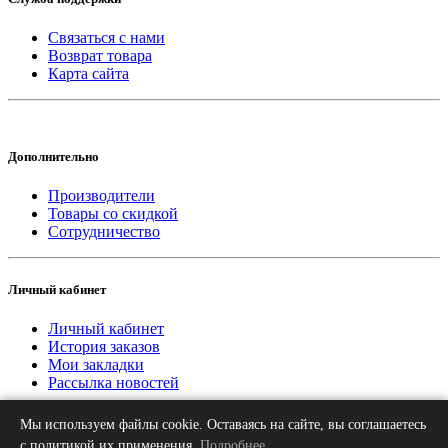
Связаться с нами
Возврат товара
Карта сайта
Дополнительно
Производители
Товары со скидкой
Сотрудничество
Личный кабинет
Личный кабинет
История заказов
Мои закладки
Рассылка новостей
Мы используем файлы cookie. Оставаясь на сайте, вы соглашаетесь
2013-2026 © «Рифар Москва»
О нас
Оплата
Доставка
Контакты
с политикой их применения.
Подробнее