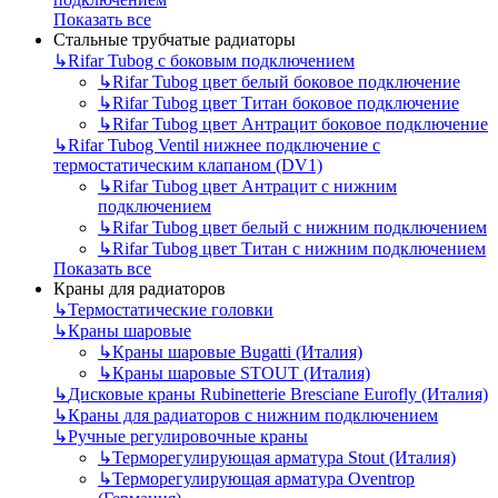
Показать все
Стальные трубчатые радиаторы
↳
Rifar Tubog с боковым подключением
↳
Rifar Tubog цвет белый боковое подключение
↳
Rifar Tubog цвет Титан боковое подключение
↳
Rifar Tubog цвет Антрацит боковое подключение
↳
Rifar Tubog Ventil нижнее подключение с
термостатическим клапаном (DV1)
↳
Rifar Tubog цвет Антрацит с нижним
подключением
↳
Rifar Tubog цвет белый с нижним подключением
↳
Rifar Tubog цвет Титан с нижним подключением
Показать все
Краны для радиаторов
↳
Термостатические головки
↳
Краны шаровые
↳
Краны шаровые Bugatti (Италия)
↳
Краны шаровые STOUT (Италия)
↳
Дисковые краны Rubinetterie Bresciane Eurofly (Италия)
↳
Краны для радиаторов с нижним подключением
↳
Ручные регулировочные краны
↳
Терморегулирующая арматура Stout (Италия)
↳
Терморегулирующая арматура Oventrop