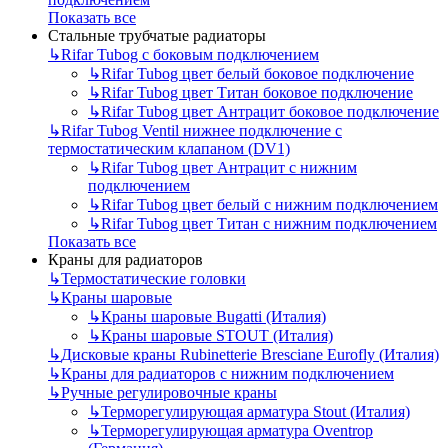
Показать все
Стальные трубчатые радиаторы
↳
Rifar Tubog с боковым подключением
↳
Rifar Tubog цвет белый боковое подключение
↳
Rifar Tubog цвет Титан боковое подключение
↳
Rifar Tubog цвет Антрацит боковое подключение
↳
Rifar Tubog Ventil нижнее подключение с
термостатическим клапаном (DV1)
↳
Rifar Tubog цвет Антрацит с нижним
подключением
↳
Rifar Tubog цвет белый с нижним подключением
↳
Rifar Tubog цвет Титан с нижним подключением
Показать все
Краны для радиаторов
↳
Термостатические головки
↳
Краны шаровые
↳
Краны шаровые Bugatti (Италия)
↳
Краны шаровые STOUT (Италия)
↳
Дисковые краны Rubinetterie Bresciane Eurofly (Италия)
↳
Краны для радиаторов с нижним подключением
↳
Ручные регулировочные краны
↳
Терморегулирующая арматура Stout (Италия)
↳
Терморегулирующая арматура Oventrop