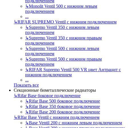
подключением
↳
Monolit Ventil 500 с нижним левым
подключением
...
↳
RIFAR SUPREMO Ventil с нижним подключением
↳
Supremo Ventil 350 с нижним левым
подключением
↳
Supremo Ventil 350 с нижним правым
подключением
↳
Supremo Ventil 500 с нижним левым
подключением
↳
Supremo Ventil 500 с нижним правым
подключением
↳
RIFAR Supremo Ventil 500 VR цвет Антрацит с
нижним подключением
...
Показать все
Секционные биметаллические радиаторы
↳
Rifar Base боковое подключение
↳
Rifar Base 500 боковое подключение
↳
Rifar Base 350 боковое подключение
↳
Rifar Base 200 боковое подключение
↳
RIfar Base Ventil с нижним подключением
↳
Base Ventil 200 с нижним левым подключением