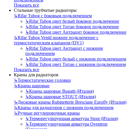
Показать все
Стальные трубчатые радиаторы
↳
Rifar Tubog с боковым подключением
↳
Rifar Tubog цвет белый боковое подключение
↳
Rifar Tubog цвет Титан боковое подключение
↳
Rifar Tubog цвет Антрацит боковое подключение
↳
Rifar Tubog Ventil нижнее подключение с
термостатическим клапаном (DV1)
↳
Rifar Tubog цвет Антрацит с нижним
подключением
↳
Rifar Tubog цвет белый с нижним подключением
↳
Rifar Tubog цвет Титан с нижним подключением
Показать все
Краны для радиаторов
↳
Термостатические головки
↳
Краны шаровые
↳
Краны шаровые Bugatti (Италия)
↳
Краны шаровые STOUT (Италия)
↳
Дисковые краны Rubinetterie Bresciane Eurofly (Италия)
↳
Краны для радиаторов с нижним подключением
↳
Ручные регулировочные краны
↳
Терморегулирующая арматура Stout (Италия)
↳
Терморегулирующая арматура Oventrop